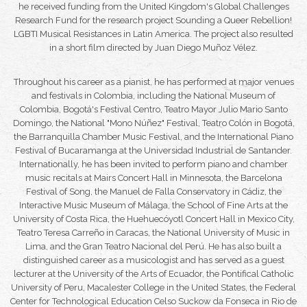
he received funding from the United Kingdom's Global Challenges
Research Fund for the research project
Sounding a Queer Rebellion!
LGBTI Musical Resistances in Latin America
. The project also resulted
in a short film directed by Juan Diego Muñoz Vélez.
Throughout his career as a pianist, he has performed at major venues
and festivals in Colombia, including the National Museum of
Colombia, Bogotá's
Festival Centro
, Teatro Mayor Julio Mario Santo
Domingo, the
National "Mono Núñez" Festival
, Teatro Colón in Bogotá,
the
Barranquilla Chamber Music Festival
, and the
International Piano
Festival of Bucaramanga
at the Universidad Industrial de Santander.
Internationally, he has been invited to perform piano and chamber
music recitals at Mairs Concert Hall in Minnesota, the
Barcelona
Festival of Song
, the Manuel de Falla Conservatory in Cádiz, the
Interactive Music Museum of Málaga, the School of Fine Arts at the
University of Costa Rica, the Huehuecóyotl Concert Hall in Mexico City,
Teatro Teresa Carreño in Caracas, the National University of Music in
Lima, and the Gran Teatro Nacional del Perú. He has also built a
distinguished career as a musicologist and has served as a guest
lecturer at the University of the Arts of Ecuador, the Pontifical Catholic
University of Peru, Macalester College in the United States, the Federal
Center for Technological Education Celso Suckow da Fonseca in Rio de