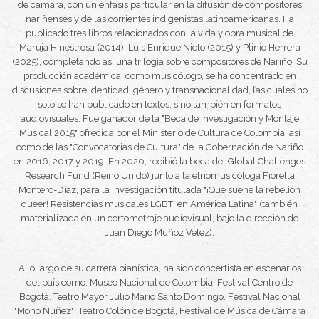
de cámara, con un énfasis particular en la difusión de compositores
nariñenses y de las corrientes indigenistas latinoamericanas. Ha
publicado tres libros relacionados con la vida y obra musical de
Maruja Hinestrosa (2014), Luis Enrique Nieto (2015) y Plinio Herrera
(2025), completando así una trilogía sobre compositores de Nariño. Su
producción académica, como musicólogo, se ha concentrado en
discusiones sobre identidad, género y transnacionalidad, las cuales no
solo se han publicado en textos, sino también en formatos
audiovisuales. Fue ganador de la
"Beca de Investigación y Montaje
Musical 2015"
ofrecida por el Ministerio de Cultura de Colombia, así
como de las
"Convocatorias de Cultura"
de la Gobernación de Nariño
en 2016, 2017 y 2019. En 2020, recibió la beca del Global Challenges
Research Fund (Reino Unido) junto a la etnomusicóloga Fiorella
Montero-Díaz, para la investigación titulada
"¡Que suene la rebelión
queer! Resistencias musicales LGBTI en América Latina"
(también
materializada en un cortometraje audiovisual, bajo la dirección de
Juan Diego Muñoz Vélez).
A lo largo de su carrera pianística, ha sido concertista en escenarios
del país como: Museo Nacional de Colombia,
Festival Centro
de
Bogotá, Teatro Mayor Julio Mario Santo Domingo,
Festival Nacional
"Mono Núñez"
, Teatro Colón de Bogotá,
Festival de Música de Cámara