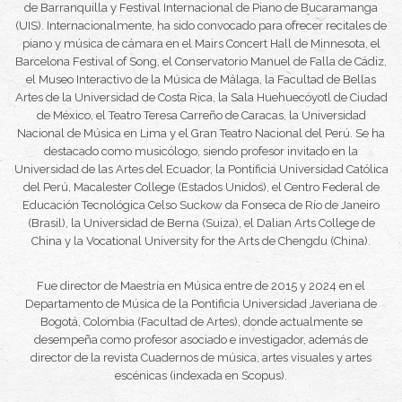
de Barranquilla
y
Festival Internacional de Piano de Bucaramanga
(UIS)
. Internacionalmente, ha sido convocado para ofrecer recitales de
piano y música de cámara en el Mairs Concert Hall de Minnesota, el
Barcelona Festival of Song
, el Conservatorio Manuel de Falla de Cádiz,
el Museo Interactivo de la Música de Málaga, la Facultad de Bellas
Artes de la Universidad de Costa Rica, la Sala Huehuecóyotl de Ciudad
de México, el Teatro Teresa Carreño de Caracas, la Universidad
Nacional de Música en Lima y el Gran Teatro Nacional del Perú. Se ha
destacado como musicólogo, siendo profesor invitado en la
Universidad de las Artes del Ecuador, la Pontificia Universidad Católica
del Perú, Macalester College (Estados Unidos), el Centro Federal de
Educación Tecnológica Celso Suckow da Fonseca de Río de Janeiro
(Brasil), la Universidad de Berna (Suiza), el Dalian Arts College de
China y la Vocational University for the Arts de Chengdu (China).
Fue director de Maestría en Música entre de 2015 y 2024 en el
Departamento de Música de la Pontificia Universidad Javeriana de
Bogotá, Colombia (Facultad de Artes), donde actualmente se
desempeña como profesor asociado e investigador, además de
director de la revista
Cuadernos de música, artes visuales y artes
escénicas
(indexada en Scopus).